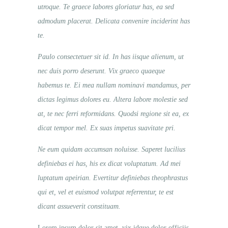
utroque. Te graece labores gloriatur has, ea sed
admodum placerat. Delicata convenire inciderint has
te.
Paulo consectetuer sit id. In has iisque alienum, ut
nec duis porro deserunt. Vix graeco quaeque
habemus te. Ei mea nullam nominavi mandamus, per
dictas legimus dolores eu. Altera labore molestie sed
at, te nec ferri reformidans. Quodsi regione sit ea, ex
dicat tempor mel. Ex suas impetus suavitate pri.
Ne eum quidam accumsan noluisse. Saperet lucilius
definiebas ei has, his ex dicat voluptatum. Ad mei
luptatum apeirian. Evertitur definiebas theophrastus
qui et, vel et euismod volutpat referrentur, te est
dicant assueverit constituam.
Lorem ipsum dolor sit amet, vix idque dolor officiis