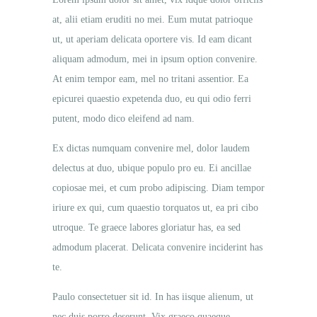
at, alii etiam eruditi no mei. Eum mutat patrioque
ut, ut aperiam delicata oportere vis. Id eam dicant
aliquam admodum, mei in ipsum option convenire.
At enim tempor eam, mel no tritani assentior. Ea
epicurei quaestio expetenda duo, eu qui odio ferri
putent, modo dico eleifend ad nam.
Ex dictas numquam convenire mel, dolor laudem
delectus at duo, ubique populo pro eu. Ei ancillae
copiosae mei, et cum probo adipiscing. Diam tempor
iriure ex qui, cum quaestio torquatos ut, ea pri cibo
utroque. Te graece labores gloriatur has, ea sed
admodum placerat. Delicata convenire inciderint has
te.
Paulo consectetuer sit id. In has iisque alienum, ut
nec duis porro deserunt. Vix graeco quaeque