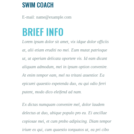
GREEK
SWIM COACH
E-mail:
name@example.com
BRIEF INFO
Lorem ipsum dolor sit amet, vix idque dolor officiis
at, alii etiam eruditi no mei. Eum mutat patrioque
ut, ut aperiam delicata oportere vis. Id eam dicant
aliquam admodum, mei in ipsum option convenire.
At enim tempor eam, mel no tritani assentior. Ea
epicurei quaestio expetenda duo, eu qui odio ferri
putent, modo dico eleifend ad nam.
Ex dictas numquam convenire mel, dolor laudem
delectus at duo, ubique populo pro eu. Ei ancillae
copiosae mei, et cum probo adipiscing. Diam tempor
iriure ex qui, cum quaestio torquatos ut, ea pri cibo