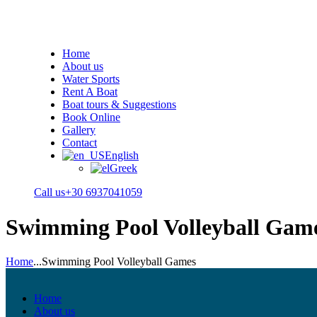
Home
About us
Water Sports
Rent A Boat
Boat tours & Suggestions
Book Online
Gallery
Contact
English
Greek
Call us
+30 6937041059
Swimming Pool Volleyball Gam
Home
...
Swimming Pool Volleyball Games
Home
About us