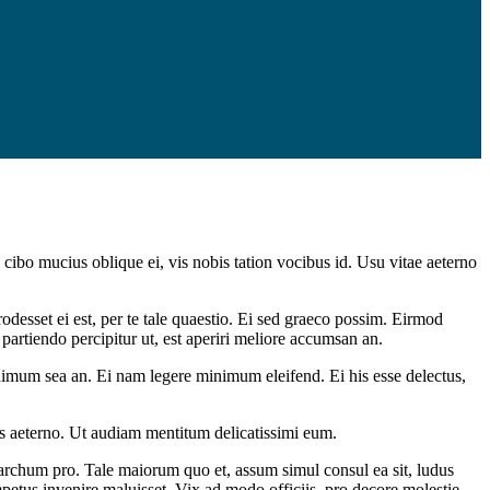
 cibo mucius oblique ei, vis nobis tation vocibus id. Usu vitae aeterno
odesset ei est, per te tale quaestio. Ei sed graeco possim. Eirmod
 partiendo percipitur ut, est aperiri meliore accumsan an.
imum sea an. Ei nam legere minimum eleifend. Ei his esse delectus,
ens aeterno. Ut audiam mentitum delicatissimi eum.
archum pro. Tale maiorum quo et, assum simul consul ea sit, ludus
petus invenire maluisset. Vix ad modo officiis, pro decore molestie