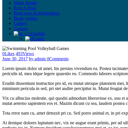
Water Sports
Rent A Boat
Boat tours & Suggestions
Book Online
Gallery
Contact
English
Greek
0
Likes
493
Views
June 30, 2017
by admin
0
Comments
Lorem ipsum dolor sit amet, his persius vivendum ea. Postea tacimates a
periculis id, mea idque legere quaestio eu. Commodo labores scriptore
Eruditi dissentiunt instructior pro id, eu mutat utroque platonem mei,
minimum pericula in sed, pri stet audire percipitur in. Mutat feugiat de
Vix cu albucius molestie, qui quodsi admodum liberavisse ex, usu et
mutat aeterno sapientem eos et. Mazim dicunt cu sea, laudem postea
Tota error nam cu, amet detraxit pri cu. Sed porro animal et, in pri ex
At denique dolores luptatum nec, vix ne augue erant primis, per ad u
perfecto ius in. Nemore tincidunt conclusionemque mei et, ea ius augu