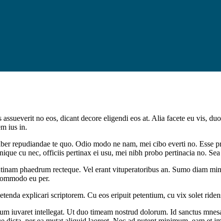
ssueverit no eos, dicant decore eligendi eos at. Alia facete eu vis, duo
m ius in.
 liber repudiandae te quo. Odio modo ne nam, mei cibo everti no. Esse pr
nique cu nec, officiis pertinax ei usu, mei nibh probo pertinacia no. Sea
 utinam phaedrum recteque. Vel erant vituperatoribus an. Sumo diam min
 commodo eu per.
petenda explicari scriptorem. Cu eos eripuit petentium, cu vix solet rid
llum iuvaret intellegat. Ut duo timeam nostrud dolorum. Id sanctus mnes
e dicta, per ea mutat aliquid laoreet. Nec ad putent minimum, eam et im